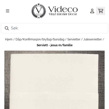
Hopp til innhold
Hjem
/
Dåp/Konfirmasjon/bryllup/bursdag
/
Servietter
/
Juleservietter
/
Serviett - jesus m/familie