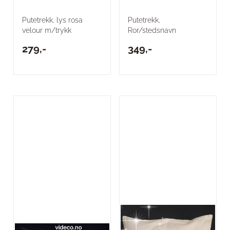
Putetrekk, lys rosa
Putetrekk,
velour m/trykk
Ror/stedsnavn
279,-
349,-