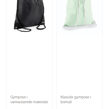
Gympose i
Klassisk gympose i
vannavisende materiale
bomull