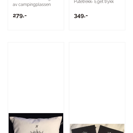
Putetrekk- Eget trykk
av campingplassen
279,-
349,-