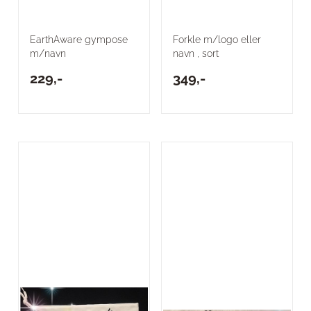
EarthAware gympose
Forkle m/logo eller
m/navn
navn , sort
229,-
349,-