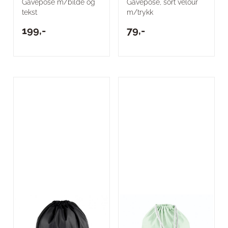
Gavepose m/bilde og
Gavepose, sort velour
tekst
m/trykk
199,-
79,-