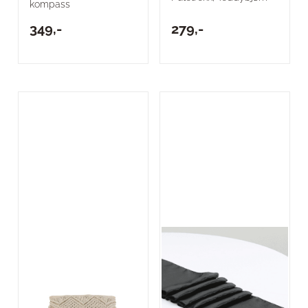
kompass
349,-
279,-