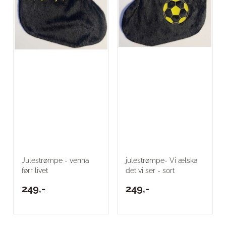
Julestrømpe - venna
julestrømpe- Vi ælska
førr livet
det vi ser - sort
249,-
249,-