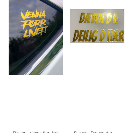
Sticker - Venna førr livet
Sticker - Dæven d e