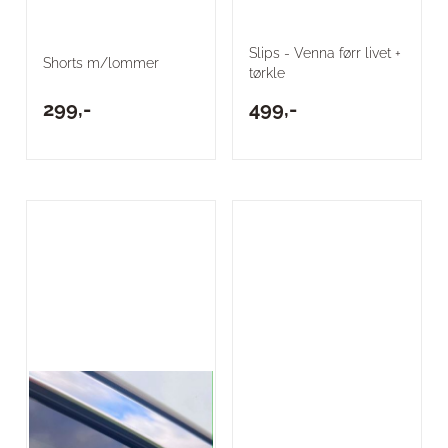
Slips - Venna førr livet +
Shorts m/lommer
tørkle
299,-
499,-