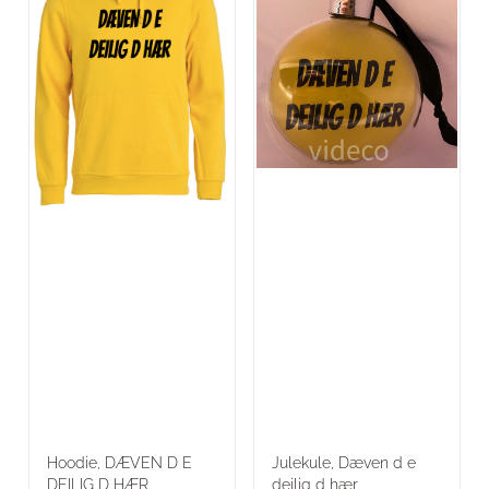
Hoodie, DÆVEN D E
Julekule, Dæven d e
DEILIG D HÆR.
deilig d hær