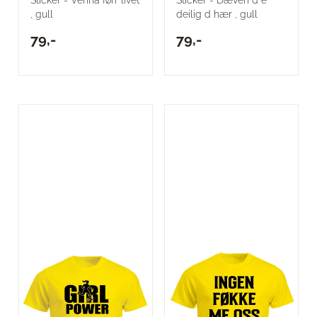
, gull
deilig d hær , gull
79,-
79,-