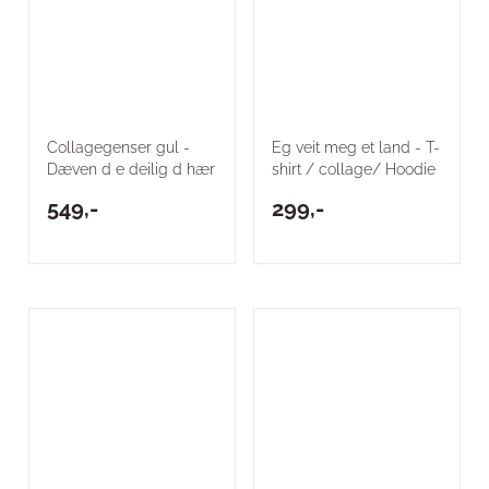
Collagegenser gul -
Eg veit meg et land - T-
Dæven d e deilig d hær
shirt / collage/ Hoodie
549,-
299,-