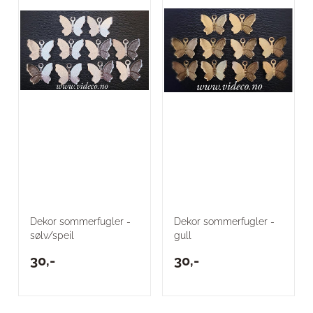
Dekor sommerfugler -
Dekor sommerfugler -
sølv/speil
gull
30,-
30,-