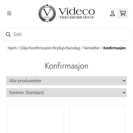
Hopp til innhold
Hjem
/
Dåp/Konfirmasjon/bryllup/bursdag
/
Servietter
/
Konfirmasjon
Konfirmasjon