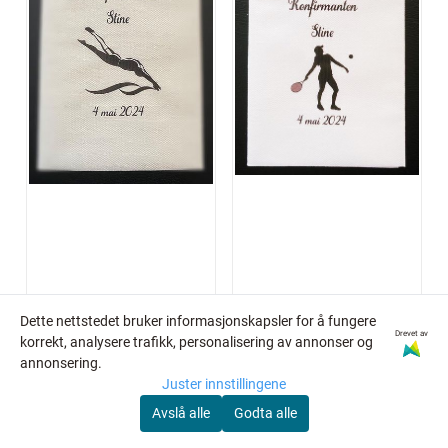
Dette nettstedet bruker informasjonskapsler for å fungere
Drevet av
korrekt, analysere trafikk, personalisering av annonser og
annonsering.
Serviett - Svømmer
Serviett - Tennis / jente
Juster innstillingene
Avslå alle
Godta alle
279,-
279,-