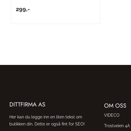
299,-
DITTFIRMA AS
OM OSS
VIDECO
Her kan du legge inn en liten tekst om
butikken din. Dette er også fint for SEO!
Trostveien 4A