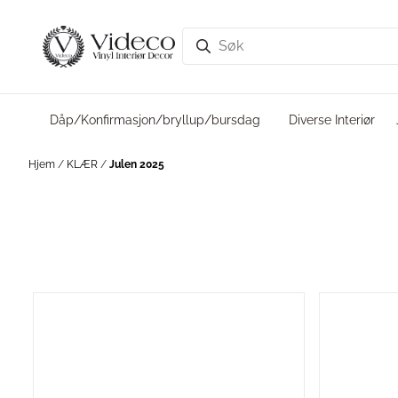
Hopp til innhold
Dåp/Konfirmasjon/bryllup/bursdag
Diverse Interiør
Hjem
/
KLÆR
/
Julen 2025