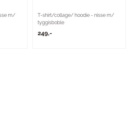
isse m/
T-shirt/collage/ hoodie - nisse m/
tyggisboble
249,-