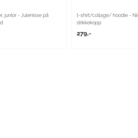
, junior - Julenisse på
t-shirt/collage/ hoodie - N
ad
drikkekopp
279,-