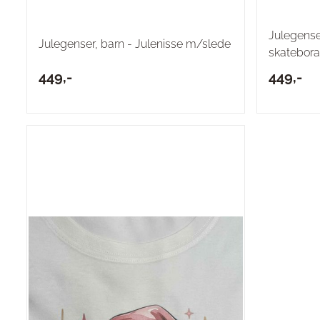
Julegenser
Julegenser, barn - Julenisse m/slede
skatebor
449,-
449,-